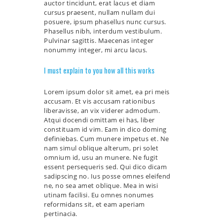
auctor tincidunt, erat lacus et diam
cursus praesent, nullam nullam dui
posuere, ipsum phasellus nunc cursus.
Phasellus nibh, interdum vestibulum.
Pulvinar sagittis. Maecenas integer
nonummy integer, mi arcu lacus.
I must explain to you how all this works
Lorem ipsum dolor sit amet, ea pri meis
accusam. Et vis accusam rationibus
liberavisse, an vix viderer admodum.
Atqui docendi omittam ei has, liber
constituam id vim. Eam in dico doming
definiebas. Cum munere impetus et. Ne
nam simul oblique alterum, pri solet
omnium id, usu an munere. Ne fugit
essent persequeris sed. Qui dico dicam
sadipscing no. Ius posse omnes eleifend
ne, no sea amet oblique. Mea in wisi
utinam facilisi. Eu omnes nonumes
reformidans sit, et eam aperiam
pertinacia.