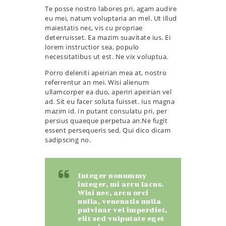
Te posse nostro labores pri, agam audire
eu mei, natum voluptaria an mel. Ut illud
maiestatis nec, vis cu propriae
deterruisset. Ea mazim suavitate ius. Ei
lorem instructior sea, populo
necessitatibus ut est. Ne vix voluptua.
Porro deleniti apeirian mea at, nostro
referrentur an mei. Wisi alienum
ullamcorper ea duo, aperiri apeirian vel
ad. Sit eu facer soluta fuisset. Ius magna
mazim id. In putant consulatu pri, per
persius quaeque perpetua an.Ne fugit
essent persequeris sed. Qui dico dicam
sadipscing no.
Integer nonummy
integer, mi arcu lacus.
Wisi nec, arcu orci
nulla, venenatis nulla
pulvinar vel imperdiet,
elit sed vulputate eget