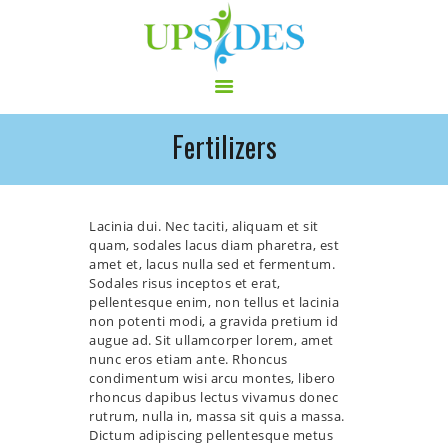
Fertilizers
HOME
CONSORTIUM
PROJECT
Lacinia dui. Nec taciti, aliquam et sit
quam, sodales lacus diam pharetra, est
NEWS
amet et, lacus nulla sed et fermentum.
OUTPUT
Sodales risus inceptos et erat,
pellentesque enim, non tellus et lacinia
MULTILINGUAL AREA
non potenti modi, a gravida pretium id
RCT
augue ad. Sit ullamcorper lorem, amet
nunc eros etiam ante. Rhoncus
LOG IN
condimentum wisi arcu montes, libero
CONTACT
rhoncus dapibus lectus vivamus donec
rutrum, nulla in, massa sit quis a massa.
Dictum adipiscing pellentesque metus