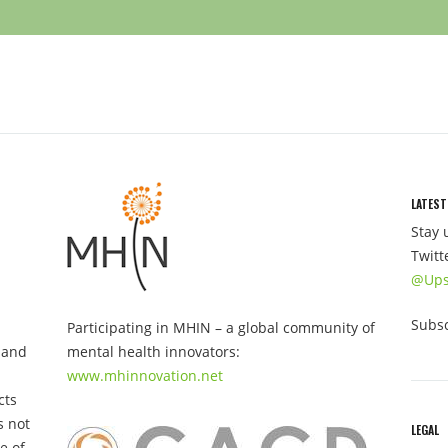
LATEST
Stay 
Twitt
@Ups
Subsc
Participating in MHIN – a global community of
 and
mental health innovators:
www.mhinnovation.net
cts
s not
LEGAL
e of