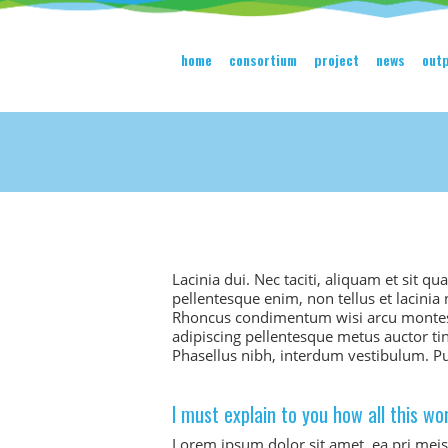
home
consortium
project
news
out
Lacinia dui. Nec taciti, aliquam et sit q
pellentesque enim, non tellus et lacini
Rhoncus condimentum wisi arcu montes, 
adipiscing pellentesque metus auctor ti
Phasellus nibh, interdum vestibulum. Pu
I must explain to you how all this wo
Lorem ipsum dolor sit amet, ea pri meis