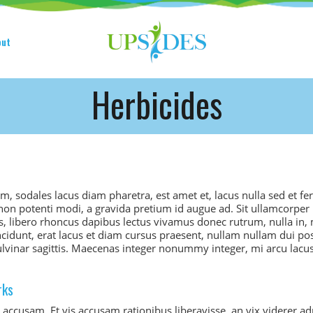
HOME
CONSORTIUM
put
PROJECT
Herbicides
NEWS
OUTPUT
MULTILINGUAL AREA
uam, sodales lacus diam pharetra, est amet et, lacus nulla sed et f
RCT
a non potenti modi, a gravida pretium id augue ad. Sit ullamcorpe
libero rhoncus dapibus lectus vivamus donec rutrum, nulla in, 
ncidunt, erat lacus et diam cursus praesent, nullam nullam dui p
LOG IN
lvinar sagittis. Maecenas integer nonummy integer, mi arcu lacus
CONTACT
rks
 accusam. Et vis accusam rationibus liberavisse, an vix viderer