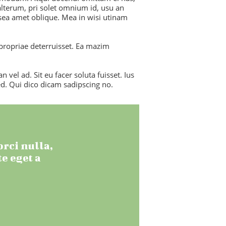
lterum, pri solet omnium id, usu an
sea amet oblique. Mea in wisi utinam
 propriae deterruisset. Ea mazim
 vel ad. Sit eu facer soluta fuisset. Ius
d. Qui dico dicam sadipscing no.
rci nulla,
e eget a