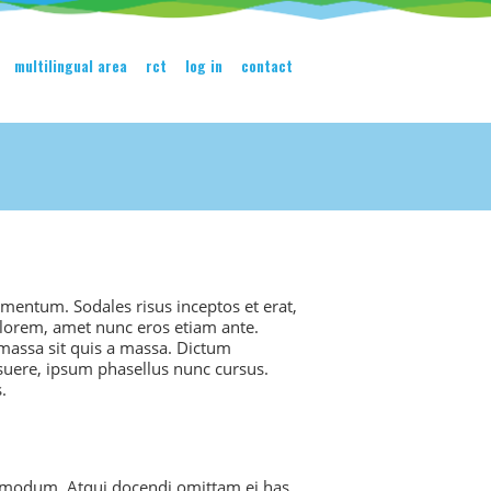
multilingual area
rct
log in
contact
ermentum. Sodales risus inceptos et erat,
r lorem, amet nunc eros etiam ante.
massa sit quis a massa. Dictum
osuere, ipsum phasellus nunc cursus.
.
 admodum. Atqui docendi omittam ei has,