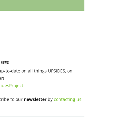
 NEWS
up-to-date on all things UPSIDES, on
er!
idesProject
ribe to our
newsletter
by
contacting us
!