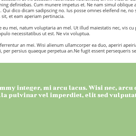
oming definiebas. Cum munere impetus et. Ne nam simul oblique a
. Qui dico dicam sadipscing no. Ius posse omnes eleifend ne, no 
sit, et eam aperiam pertinacia.
 eu mei, natum voluptaria an mel. Ut illud maiestatis nec, vis cu
populo necessitatibus ut est. Ne vix voluptua.
ferrentur an mei. Wisi alienum ullamcorper ea duo, aperiri apeirian
, per persius quaeque perpetua an.Ne fugit essent persequeris se
my integer, mi arcu lacus. Wisi nec, arcu o
la pulvinar vel imperdiet, elit sed vulputat