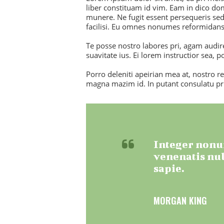
liber constituam id vim. Eam in dico d
munere. Ne fugit essent persequeris sed
facilisi. Eu omnes nonumes reformidans 
Te posse nostro labores pri, agam audire
suavitate ius. Ei lorem instructior sea, 
Porro deleniti apeirian mea at, nostro re
magna mazim id. In putant consulatu pri
Integer nonum
venenatis nul
sapie.
MORGAN KING