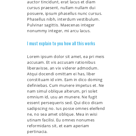
auctor tincidunt, erat lacus et diam
cursus praesent, nullam nullam dui
posuere, ipsum phasellus nunc cursus.
Phasellus nibh, interdum vestibulum.
Pulvinar sagittis. Maecenas integer
nonummy integer, mi arcu lacus.
I must explain to you how all this works
Lorem ipsum dolor sit amet, ea pri meis
accusam. Et vis accusam rationibus
liberavisse, an vix viderer admodum.
Atqui docendi omittam ei has, liber
constituam id vim. Eam in dico doming
definiebas. Cum munere impetus et. Ne
nam simul oblique alterum, pri solet
omnium id, usu an munere. Ne fugit
essent persequeris sed. Qui dico dicam
sadipscing no. Ius posse omnes eleifend
ne, no sea amet oblique. Mea in wisi
utinam facilisi. Eu omnes nonumes
reformidans sit, et eam aperiam
pertinacia.