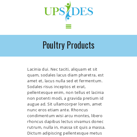
Poultry Products
HOME
CONSORTIUM
PROJECT
Lacinia dui. Nec taciti, aliquam et sit
quam, sodales lacus diam pharetra, est
NEWS
amet et, lacus nulla sed et fermentum.
OUTPUT
Sodales risus inceptos et erat,
pellentesque enim, non tellus et lacinia
MULTILINGUAL AREA
non potenti modi, a gravida pretium id
RCT
augue ad. Sit ullamcorper lorem, amet
nunc eros etiam ante. Rhoncus
LOG IN
condimentum wisi arcu montes, libero
CONTACT
rhoncus dapibus lectus vivamus donec
rutrum, nulla in, massa sit quis a massa.
Dictum adipiscing pellentesque metus