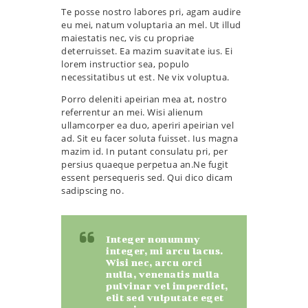
Te posse nostro labores pri, agam audire
eu mei, natum voluptaria an mel. Ut illud
maiestatis nec, vis cu propriae
deterruisset. Ea mazim suavitate ius. Ei
lorem instructior sea, populo
necessitatibus ut est. Ne vix voluptua.
Porro deleniti apeirian mea at, nostro
referrentur an mei. Wisi alienum
ullamcorper ea duo, aperiri apeirian vel
ad. Sit eu facer soluta fuisset. Ius magna
mazim id. In putant consulatu pri, per
persius quaeque perpetua an.Ne fugit
essent persequeris sed. Qui dico dicam
sadipscing no.
Integer nonummy
integer, mi arcu lacus.
Wisi nec, arcu orci
nulla, venenatis nulla
pulvinar vel imperdiet,
elit sed vulputate eget